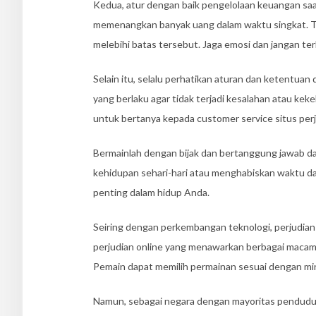
Kedua, atur dengan baik pengelolaan keuangan saat
memenangkan banyak uang dalam waktu singkat. Te
melebihi batas tersebut. Jaga emosi dan jangan te
Selain itu, selalu perhatikan aturan dan ketentuan
yang berlaku agar tidak terjadi kesalahan atau kekel
untuk bertanya kepada customer service situs perj
Bermainlah dengan bijak dan bertanggung jawab da
kehidupan sehari-hari atau menghabiskan waktu dan
penting dalam hidup Anda.
Seiring dengan perkembangan teknologi, perjudian
perjudian online yang menawarkan berbagai macam p
Pemain dapat memilih permainan sesuai dengan min
Namun, sebagai negara dengan mayoritas penduduk 