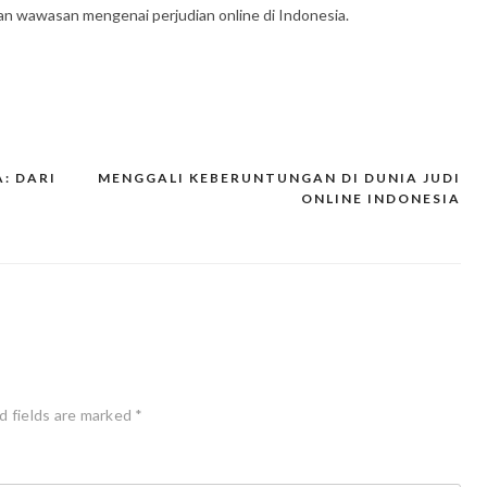
an wawasan mengenai perjudian online di Indonesia.
: DARI
MENGGALI KEBERUNTUNGAN DI DUNIA JUDI
ONLINE INDONESIA
d fields are marked
*