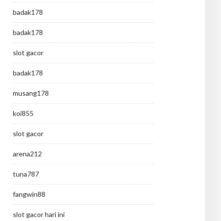
badak178
badak178
slot gacor
badak178
musang178
koi855
slot gacor
arena212
tuna787
fangwin88
slot gacor hari ini