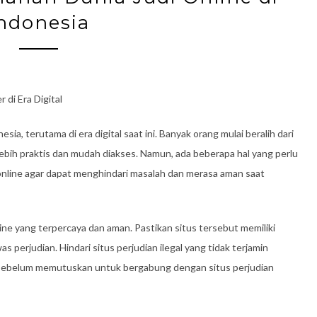
ndonesia
 di Era Digital
sia, terutama di era digital saat ini. Banyak orang mulai beralih dari
lebih praktis dan mudah diakses. Namun, ada beberapa hal yang perlu
n online agar dapat menghindari masalah dan merasa aman saat
ine yang terpercaya dan aman. Pastikan situs tersebut memiliki
s perjudian. Hindari situs perjudian ilegal yang tidak terjamin
u sebelum memutuskan untuk bergabung dengan situs perjudian