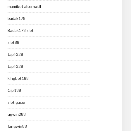
mamibet alternatif
badak178
Badak178 slot
slot88
tapir328
tapir328
kingbet188
Cipit88
slot gacor
ugwin288
fangwin88