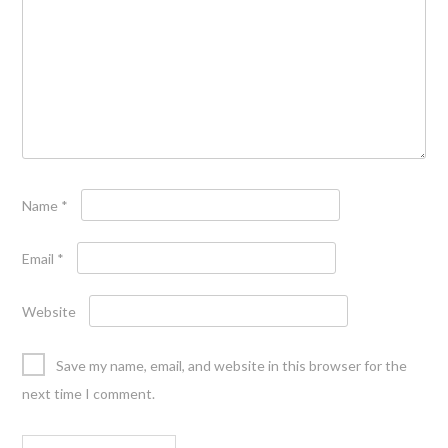
Name
*
Email
*
Website
Save my name, email, and website in this browser for the
next time I comment.