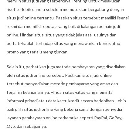
memilih situs judi yang terpercaya. Penting untuk melakukan
riset terlebih dahulu sebelum memutuskan bergabung dengan
situs judi online tertentu. Pastikan situs tersebut memiliki lisensi
resmi dan memiliki reputasi yang baik di kalangan pemain judi
online. Hindari situs-situs yang tidak jelas asal-usulnya dan
berhati-hatilah terhadap situs yang menawarkan bonus atau
promo yang terlalu menggiurkan.
Selain itu, perhatikan juga metode pembayaran yang disediakan
oleh situs judi online tersebut. Pastikan situs judi online
tersebut menyediakan metode pembayaran yang aman dan
terjamin keamanannya. Hindari situs-situs yang meminta
informasi pribadi atau data kartu kredit secara berlebihan. Lebih
baik pilih situs judi online yang bekerja sama dengan penyedia
layanan pembayaran online terkemuka seperti PayPal, GoPay,
Ovo, dan sebagainya.