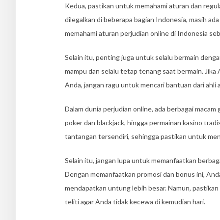
Kedua, pastikan untuk memahami aturan dan regulas
dilegalkan di beberapa bagian Indonesia, masih ad
memahami aturan perjudian online di Indonesia se
Selain itu, penting juga untuk selalu bermain deng
mampu dan selalu tetap tenang saat bermain. Jika 
Anda, jangan ragu untuk mencari bantuan dari ahli
Dalam dunia perjudian online, ada berbagai macam 
poker dan blackjack, hingga permainan kasino tradis
tantangan tersendiri, sehingga pastikan untuk m
Selain itu, jangan lupa untuk memanfaatkan berbaga
Dengan memanfaatkan promosi dan bonus ini, And
mendapatkan untung lebih besar. Namun, pastika
teliti agar Anda tidak kecewa di kemudian hari.