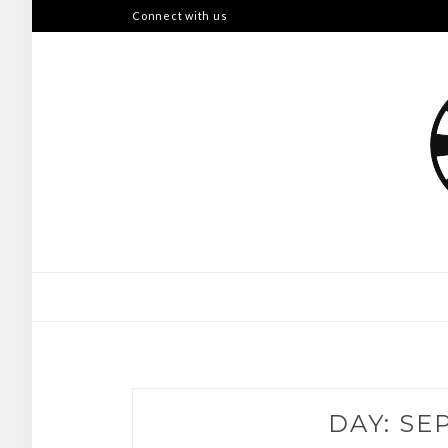
Skip
Connect with us
to
content
E-ELTO
BOOST UP YOUR BETTING SKILLS FROM HERE
DAY:
SEP