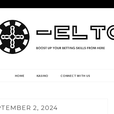
HOME
KASINO
CONNECT WITH US
TEMBER 2, 2024